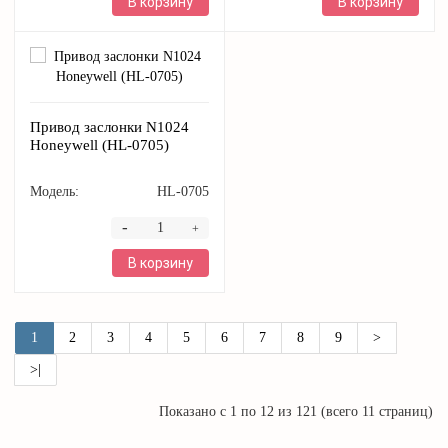
В корзину
В корзину
Привод заслонки N1024
Honeywell (HL-0705)
Модель:
HL-0705
-
+
В корзину
1
2
3
4
5
6
7
8
9
>
>|
Показано с 1 по 12 из 121 (всего 11 страниц)