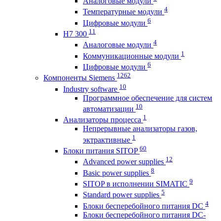
Аналоговые модули
4
Температурные модули
6
Цифровые модули
11
H7 300
4
Аналоговые модули
1
Коммуникационные модули
6
Цифровые модули
1262
Компоненты Siemens
10
Industry software
Программное обеспечение для систем
10
автоматизации
1
Анализаторы процесса
Непрерывные анализаторы газов,
1
эктрактивные
60
Блоки питания SITOP
12
Advanced power supplies
8
Basic power supplies
9
SITOP в исполнении SIMATIC
5
Standard power supplies
4
Блоки бесперебойного питания DC
Блоки бесперебойного питания DC-