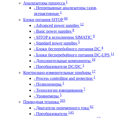
1
Анализаторы процесса
- Непрерывные анализаторы газов,
1
эктрактивные
60
Блоки питания SITOP
12
- Advanced power supplies
8
- Basic power supplies
9
- SITOP в исполнении SIMATIC
5
- Standard power supplies
4
- Блоки бесперебойного питания DC
11
- Блоки бесперебойного питания DC-UPS
10
- Дополнительные компоненты
1
- Преобразователи DC/DC
17
Контрольно-измерительные приборы
1
- Process controlling and protection
1
- Позиционеры
7
- Технологии взвешивания
5
- Уровнемеры
205
Приводная техника
62
- Двигатели переменного тока
143
- Преобразователи