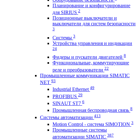
Планирование и конфигурирование
2
для SIRIUS
Позиционные выключатели и
выключатели для систем безопасности
3
3
Системы
Устройства управления и индикации
24
8
Фидеры и пускатели двигателей
Функциональные, коммутирующие
22
реле и преобразователи
Промышленные коммуникации SIMATIC
93
NET
49
Industrial Ethernet
29
PROFIBUS
6
SINAUT ST7
8
Промышленная беспроводная связь
413
Системы автоматизации
3
Motion Control - система SIMOTION
Промышленные системы
387
автоматизации SIMATIC