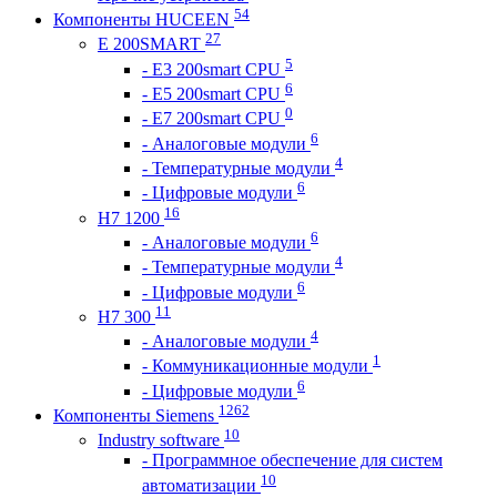
54
Компоненты HUCEEN
27
E 200SMART
5
- E3 200smart CPU
6
- E5 200smart CPU
0
- E7 200smart CPU
6
- Аналоговые модули
4
- Температурные модули
6
- Цифровые модули
16
H7 1200
6
- Аналоговые модули
4
- Температурные модули
6
- Цифровые модули
11
H7 300
4
- Аналоговые модули
1
- Коммуникационные модули
6
- Цифровые модули
1262
Компоненты Siemens
10
Industry software
- Программное обеспечение для систем
10
автоматизации