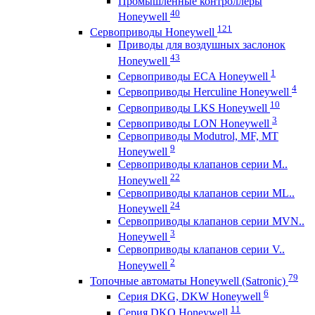
Промышленные контроллеры
40
Honeywell
121
Сервоприводы Honeywell
Приводы для воздушных заслонок
43
Honeywell
1
Сервоприводы ECA Honeywell
4
Сервоприводы Herculine Honeywell
10
Сервоприводы LKS Honeywell
3
Сервоприводы LON Honeywell
Сервоприводы Modutrol, MF, MT
9
Honeywell
Сервоприводы клапанов серии M..
22
Honeywell
Сервоприводы клапанов серии ML..
24
Honeywell
Сервоприводы клапанов серии MVN..
3
Honeywell
Сервоприводы клапанов серии V..
2
Honeywell
79
Топочные автоматы Honeywell (Satronic)
6
Серия DKG, DKW Honeywell
11
Серия DKO Honeywell