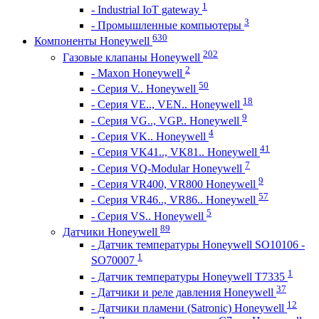
1
- Industrial IoT gateway
3
- Промышленные компьютеры
630
Компоненты Honeywell
202
Газовые клапаны Honeywell
2
- Maxon Honeywell
50
- Серия V.. Honeywell
18
- Серия VE.., VEN.. Honeywell
9
- Серия VG.., VGP.. Honeywell
4
- Серия VK.. Honeywell
41
- Серия VK41.., VK81.. Honeywell
7
- Серия VQ-Modular Honeywell
9
- Серия VR400, VR800 Honeywell
57
- Серия VR46.., VR86.. Honeywell
5
- Серия VS.. Honeywell
89
Датчики Honeywell
- Датчик температуры Honeywell SO10106 -
1
SO70007
1
- Датчик температуры Honeywell T7335
37
- Датчики и реле давления Honeywell
12
- Датчики пламени (Satronic) Honeywell