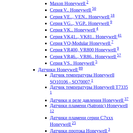
2
Maxon Honeywell
50
Серия V.. Honeywell
18
Серия VE.., VEN.. Honeywell
9
Серия VG.., VGP.. Honeywell
4
Серия VK.. Honeywell
41
Серия VK41.., VK81.. Honeywell
7
Серия VQ-Modular Honeywell
9
Серия VR400, VR800 Honeywell
57
Серия VR46.., VR86.. Honeywell
5
Серия VS.. Honeywell
89
Датчики Honeywell
Датчик температуры Honeywell
1
SO10106 - SO70007
Датчик температуры Honeywell T7335
1
37
Датчики и реле давления Honeywell
Датчики пламени (Satronic) Honeywell
12
Датчики пламени серии C7xxx
25
Honeywell
3
Датчики протока Honeywell