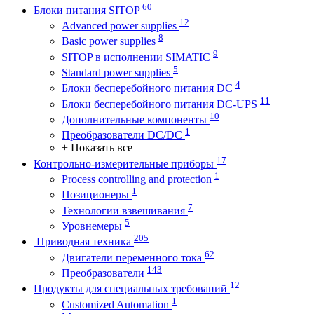
60
Блоки питания SITOP
12
Advanced power supplies
8
Basic power supplies
9
SITOP в исполнении SIMATIC
5
Standard power supplies
4
Блоки бесперебойного питания DC
11
Блоки бесперебойного питания DC-UPS
10
Дополнительные компоненты
1
Преобразователи DC/DC
+ Показать все
17
Контрольно-измерительные приборы
1
Process controlling and protection
1
Позиционеры
7
Технологии взвешивания
5
Уровнемеры
205
Приводная техника
62
Двигатели переменного тока
143
Преобразователи
12
Продукты для специальных требований
1
Customized Automation