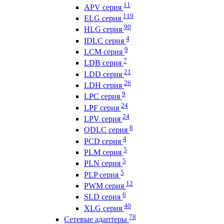
11
APV серия
119
ELG серия
90
HLG серия
4
IDLC серия
9
LCM серия
7
LDB серия
21
LDD серия
26
LDH серия
9
LPC серия
24
LPF серия
24
LPV серия
6
ODLC серия
4
PCD серия
5
PLM серия
5
PLN серия
5
PLP серия
12
PWM серия
6
SLD серия
40
XLG серия
78
Сетевые адаптеры