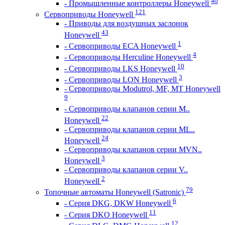
40
- Промышленные контроллеры Honeywell
121
Сервоприводы Honeywell
- Приводы для воздушных заслонок
43
Honeywell
1
- Сервоприводы ECA Honeywell
4
- Сервоприводы Herculine Honeywell
10
- Сервоприводы LKS Honeywell
3
- Сервоприводы LON Honeywell
- Сервоприводы Modutrol, MF, MT Honeywell
9
- Сервоприводы клапанов серии M..
22
Honeywell
- Сервоприводы клапанов серии ML..
24
Honeywell
- Сервоприводы клапанов серии MVN..
3
Honeywell
- Сервоприводы клапанов серии V..
2
Honeywell
79
Топочные автоматы Honeywell (Satronic)
6
- Серия DKG, DKW Honeywell
11
- Серия DKO Honeywell
12