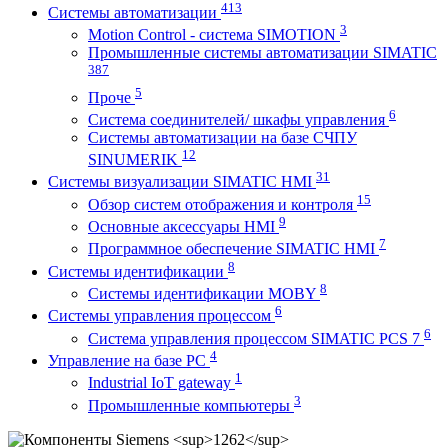
413
Системы автоматизации
3
Motion Control - система SIMOTION
Промышленные системы автоматизации SIMATIC
387
5
Проче
6
Система соединителей/ шкафы управления
Системы автоматизации на базе СЧПУ
12
SINUMERIK
31
Системы визуализации SIMATIC HMI
15
Обзор систем отображения и контроля
9
Основные аксессуары HMI
7
Программное обеспечение SIMATIC HMI
8
Системы идентификации
8
Системы идентификации MOBY
6
Системы управления процессом
6
Система управления процессом SIMATIC PCS 7
4
Управление на базе РС
1
Industrial IoT gateway
3
Промышленные компьютеры