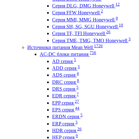
12
Серия DLG, DMG Honeywell
2
Серия FFW Honeywell
9
Серия MMI, MMG Honeywell
10
Серия SH, SG, SGU Honeywell
26
Серия TF, TFI Honeywell
3
Серия TME, TMG, TMO Honeywell
1726
Источники питания Mean Well
756
AC-DC блоки питания
5
AD серия
3
ADD серия
4
ADS серия
8
DRC серия
5
DRS серия
7
EDR серия
27
EPP серия
44
EPS серия
5
ERDN серия
3
ERP серия
26
HDR серия
9
HEP серия