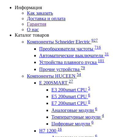
Информация
Как заказать
Доставка и оплата
Гарантия
О нас
Каталог товаров
927
Компоненты Schneider Electric
716
Преобразователи частоты
31
Автоматические выключатели
101
Устройства плавного пуска
79
Прочие устройства
54
Компоненты HUCEEN
27
E 200SMART
5
E3 200smart CPU
6
E5 200smart CPU
0
E7 200smart CPU
6
Аналоговые модули
4
Температурные модули
6
Цифровые модули
16
H7 1200
6