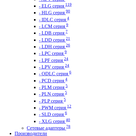
119
- ELG серия
90
- HLG серия
4
- IDLC серия
9
- LCM серия
7
- LDB серия
21
- LDD серия
26
- LDH серия
9
- LPC серия
24
- LPF серия
24
- LPV серия
6
- ODLC серия
4
- PCD серия
5
- PLM серия
5
- PLN серия
5
- PLP серия
12
- PWM серия
6
- SLD серия
40
- XLG серия
78
Сетевые адаптеры
Производители