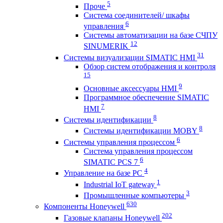
5
Проче
Система соединителей/ шкафы
6
управления
Системы автоматизации на базе СЧПУ
12
SINUMERIK
31
Системы визуализации SIMATIC HMI
Обзор систем отображения и контроля
15
9
Основные аксессуары HMI
Программное обеспечение SIMATIC
7
HMI
8
Системы идентификации
8
Системы идентификации MOBY
6
Системы управления процессом
Система управления процессом
6
SIMATIC PCS 7
4
Управление на базе РС
1
Industrial IoT gateway
3
Промышленные компьютеры
630
Компоненты Honeywell
202
Газовые клапаны Honeywell