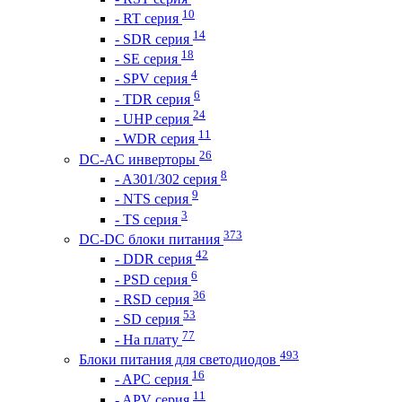
10
- RT серия
14
- SDR серия
18
- SE серия
4
- SPV серия
6
- TDR серия
24
- UHP серия
11
- WDR серия
26
DC-AC инверторы
8
- A301/302 серия
9
- NTS серия
3
- TS серия
373
DC-DC блоки питания
42
- DDR серия
6
- PSD серия
36
- RSD серия
53
- SD серия
77
- На плату
493
Блоки питания для светодиодов
16
- APC серия
11
- APV серия