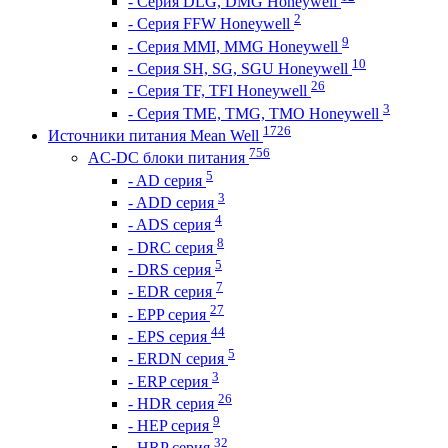
- Серия DLG, DMG Honeywell
2
- Серия FFW Honeywell
9
- Серия MMI, MMG Honeywell
10
- Серия SH, SG, SGU Honeywell
26
- Серия TF, TFI Honeywell
3
- Серия TME, TMG, TMO Honeywell
1726
Источники питания Mean Well
756
AC-DC блоки питания
5
- AD серия
3
- ADD серия
4
- ADS серия
8
- DRC серия
5
- DRS серия
7
- EDR серия
27
- EPP серия
44
- EPS серия
5
- ERDN серия
3
- ERP серия
26
- HDR серия
9
- HEP серия
32
- HRP серия