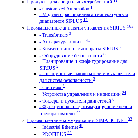
12
Продукты для специальных требований
1
- Customized Automation
- Модули с расширенным температурным
11
диапазоном SIPLUS
165
Промышленные аппараты управления SIRIUS
3
- Transformers
41
- Аппаратура защиты
53
- Коммутационные аппараты SIRIUS
6
- Оборудование безопасности
- Планирование и конфигурирование для
2
SIRIUS
- Позиционные выключатели и выключатели
3
для систем безопасности
3
- Системы
24
- Устройства управления и индикации
8
- Фидеры и пускатели двигателей
- Функциональные, коммутирующие реле и
22
преобразователи
93
Промышленные коммуникации SIMATIC NET
49
- Industrial Ethernet
29
- PROFIBUS