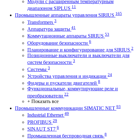
Модули с расширенным температурным
11
диапазоном SIPLUS
165
Промышленные аппараты управления SIRIUS
3
Transformers
41
Аппаратура защиты
53
Коммутационные аппараты SIRIUS
6
Оборудование безопасности
2
Планирование и конфигурирование для SIRIUS
Позиционные выключатели и выключатели для
3
систем безопасности
3
Системы
24
Устройства управления и индикации
8
Фидеры и пускатели двигателей
Функциональные, коммутирующие реле и
22
преобразователи
+ Показать все
93
Промышленные коммуникации SIMATIC NET
49
Industrial Ethernet
29
PROFIBUS
6
SINAUT ST7
8
Промышленная беспроводная связь