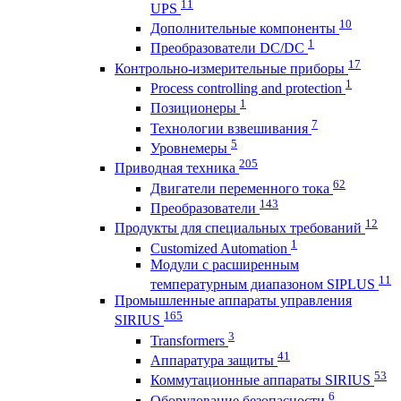
11
UPS
10
Дополнительные компоненты
1
Преобразователи DC/DC
17
Контрольно-измерительные приборы
1
Process controlling and protection
1
Позиционеры
7
Технологии взвешивания
5
Уровнемеры
205
Приводная техника
62
Двигатели переменного тока
143
Преобразователи
12
Продукты для специальных требований
1
Customized Automation
Модули с расширенным
11
температурным диапазоном SIPLUS
Промышленные аппараты управления
165
SIRIUS
3
Transformers
41
Аппаратура защиты
53
Коммутационные аппараты SIRIUS
6
Оборудование безопасности