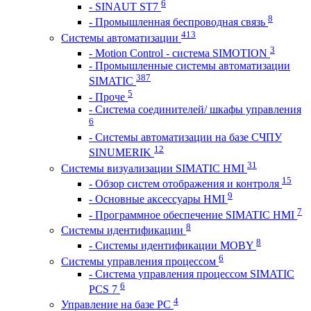
6
- SINAUT ST7
8
- Промышленная беспроводная связь
413
Системы автоматизации
3
- Motion Control - система SIMOTION
- Промышленные системы автоматизации
387
SIMATIC
5
- Проче
- Система соединителей/ шкафы управления
6
- Системы автоматизации на базе СЧПУ
12
SINUMERIK
31
Системы визуализации SIMATIC HMI
15
- Обзор систем отображения и контроля
9
- Основные аксессуары HMI
7
- Программное обеспечение SIMATIC HMI
8
Системы идентификации
8
- Системы идентификации MOBY
6
Системы управления процессом
- Система управления процессом SIMATIC
6
PCS 7
4
Управление на базе РС