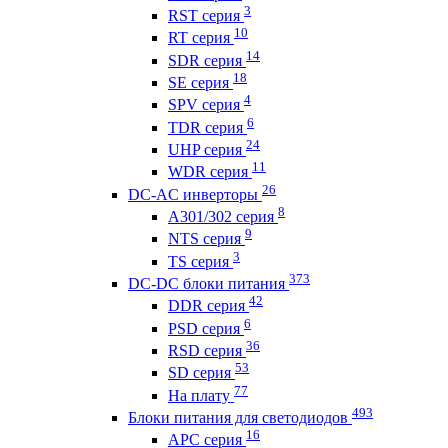
3
RST серия
10
RT серия
14
SDR серия
18
SE серия
4
SPV серия
6
TDR серия
24
UHP серия
11
WDR серия
26
DC-AC инверторы
8
A301/302 серия
9
NTS серия
3
TS серия
373
DC-DC блоки питания
42
DDR серия
6
PSD серия
36
RSD серия
53
SD серия
77
На плату
493
Блоки питания для светодиодов
16
APC серия