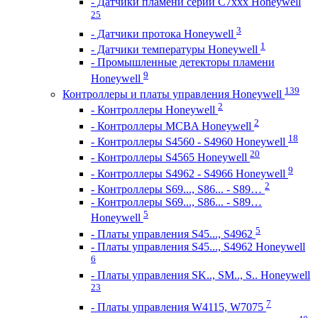
- Датчики пламени серии C7xxx Honeywell
25
3
- Датчики протока Honeywell
1
- Датчики температуры Honeywell
- Промышленные детекторы пламени
9
Honeywell
139
Контроллеры и платы управления Honeywell
2
- Контроллеры Honeywell
2
- Контроллеры MCBA Honeywell
18
- Контроллеры S4560 - S4960 Honeywell
20
- Контроллеры S4565 Honeywell
9
- Контроллеры S4962 - S4966 Honeywell
2
- Контроллеры S69..., S86... - S89…
- Контроллеры S69..., S86... - S89…
5
Honeywell
5
- Платы управления S45..., S4962
- Платы управления S45..., S4962 Honeywell
6
- Платы управления SK.., SM.., S.. Honeywell
23
7
- Платы управления W4115, W7075